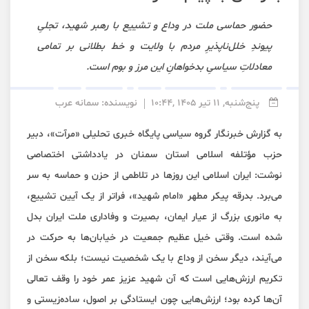
حضور حماسی ملت در وداع و تشییع با رهبر شهید، تجلیِ
پیوندِ خلل‌ناپذیرِ مردم با ولایت و خط بطلانی بر تمامی
معادلاتِ سیاسیِ بدخواهانِ این مرز و بوم است.
پنج‌شنبه, 11 تیر 1405 ,10:44
نویسنده: سمانه عرب
به گزارش خبرنگار گروه سیاسی پایگاه خبری تحلیلی «مرآت»، دبیر
حزب مؤتلفه اسلامی استان سمنان در یادداشتی اختصاصی
نوشت: ایران اسلامی این روزها در تلاطمی از حزن و حماسه به سر
می‌برد. بدرقه پیکر مطهر «امام شهید»، فراتر از یک آیین تشییع،
به مانوری بزرگ از عیار ایمان، بصیرت و وفاداری ملت ایران بدل
شده است. وقتی خیل عظیم جمعیت در خیابان‌ها به حرکت در
می‌آیند، دیگر سخن از وداع با یک شخصیت نیست؛ بلکه سخن از
تکریم ارزش‌هایی است که آن شهید عزیز عمر خود را وقف تعالی
آن‌ها کرده بود؛ ارزش‌هایی چون ایستادگی بر اصول، ساده‌زیستی و