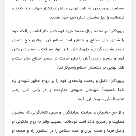
مسلمین و رسیدن به ظفر نهایی مقابل استکبار جهانی دعا کنند و
اینجانب را نیز مشمول دعای خیر خود نمایند.
پروردگارا! بر محمد و آل محمد درود فرست و نظر لطف و رأفت خود
را شامل حال حجاج و همه‌ی امت اسلام کن، توفیق حج مقبول
نصیب‌شان بگردان، دل‌هایشان را از انوار معرفت و بصیرت روشن
فرما و عزم و اراده‌ی آنان را برای حرکت در مسیر اصلاح حال امت و
ظفر نهایی بر دشمنان اسلام راسخ‌تر نما.
پروردگارا! فضل و رحمت واسعه‌ی خود را بر ارواح مطهر شهدای راه
خدا خصوصاً شهیدان جبهه‌ی مقاومت و در رأس آنان رهبر
عظیم‌الشأن شهید نازل فرما.
و از حج حاجیان و عبادت عبادتگران و سعی تلاشگرانی که مشمول
هدایت و راهبری قائد امت بوده‌اند، نصیب وافر به روح ملکوتی او
واصل فرما و ملت ایران و امت اسلامی را در استمرار راه و هدف او