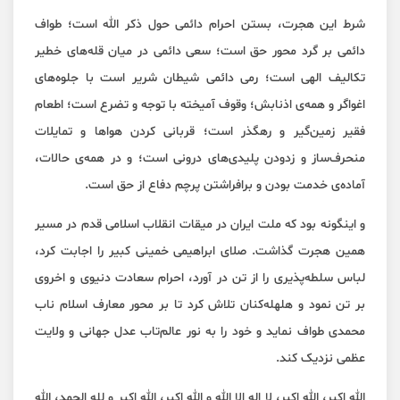
شرط این هجرت، بستن احرام دائمی حول ذکر الله است؛ طواف
دائمی بر گرد محور حق است؛ سعی دائمی در میان قله‌های خطیر
تکالیف الهی است؛ رمی دائمی شیطان شریر است با جلوه‌های
اغواگر و همه‌ی اذنابش؛ وقوف آمیخته با توجه و تضرع است؛ اطعام
فقیر زمین‌گیر و رهگذر است؛ قربانی کردن هواها و تمایلات
منحرف‌ساز و زدودن پلیدی‌های درونی است؛ و در همه‌ی حالات،
آماده‌ی خدمت بودن و برافراشتن پرچم دفاع از حق است.
و اینگونه بود که ملت ایران در میقات انقلاب اسلامی قدم در مسیر
همین هجرت گذاشت. صلای ابراهیمی خمینی کبیر را اجابت کرد،
لباس سلطه‌پذیری را از تن در آورد، احرام سعادت دنیوی و اخروی
بر تن نمود و هلهله‌کنان تلاش کرد تا بر محور معارف اسلام ناب
محمدی طواف نماید و خود را به نور عالم‌تاب عدل جهانی و ولایت
عظمی نزدیک کند.
الله اکبر، الله اکبر، لا اله الا الله و الله اکبر، الله اکبر و لله الحمد، الله