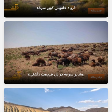
فریاد خاموش کویر سرخه
چندرسانه
عشایر سرخه در دل طبیعت «اَشنی»
چندرسانه