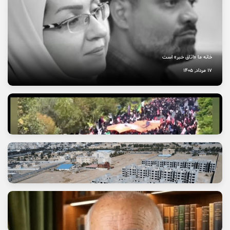
خانه ما «اتاق خبر» است
17 مرداد, 1405
آتش عشق جاماندگان حسینی