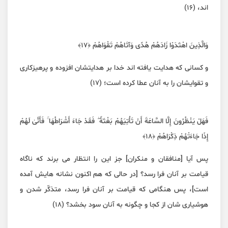
اند، (۱۶)
وَالَّذِينَ اهْتَدَوْا زَادَهُمْ هُدًى وَآتَاهُمْ تَقْوَاهُمْ ﴿١٧﴾
و کسانی که هدایت یافته اند خدا بر هدایتشان افزوده و پرهیزکاری
و تقوایشان را به آنان عطا کرده است؛ (۱۷)
فَهَلْ يَنْظُرُونَ إِلَّا السَّاعَةَ أَنْ تَأْتِيَهُمْ بَغْتَةً ۖ فَقَدْ جَاءَ أَشْرَاطُهَا ۚ فَأَنَّىٰ لَهُمْ
إِذَا جَاءَتْهُمْ ذِكْرَاهُمْ ﴿١٨﴾
پس آیا [منافقان و منکران] جز این را انتظار می برند که ناگاه
قیامت بر آنان فرا رسد؟ [در حالی که هم اکنون نشانه هایش آمده
است]، پس هنگامی که قیامت بر آنان فرا رسد، متذکّر شدن و
هوشیاری شان از کجا و چگونه به آنان سود بخشد؟ (۱۸)