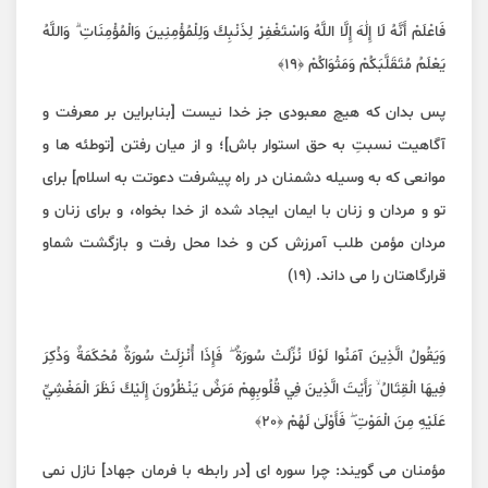
فَاعْلَمْ أَنَّهُ لَا إِلَٰهَ إِلَّا اللَّهُ وَاسْتَغْفِرْ لِذَنْبِكَ وَلِلْمُؤْمِنِينَ وَالْمُؤْمِنَاتِ ۗ وَاللَّهُ
يَعْلَمُ مُتَقَلَّبَكُمْ وَمَثْوَاكُمْ ﴿١٩﴾
پس بدان که هیچ معبودی جز خدا نیست [بنابراین بر معرفت و
آگاهیت نسبتِ به حق استوار باش]؛ و از میان رفتن [توطئه ها و
موانعی که به وسیله دشمنان در راه پیشرفت دعوتت به اسلام] برای
تو و مردان و زنان با ایمان ایجاد شده از خدا بخواه، و برای زنان و
مردان مؤمن طلب آمرزش کن و خدا محل رفت و بازگشت شماو
قرارگاهتان را می داند. (۱۹)
وَيَقُولُ الَّذِينَ آمَنُوا لَوْلَا نُزِّلَتْ سُورَةٌ ۖ فَإِذَا أُنْزِلَتْ سُورَةٌ مُحْكَمَةٌ وَذُكِرَ
فِيهَا الْقِتَالُ ۙ رَأَيْتَ الَّذِينَ فِي قُلُوبِهِمْ مَرَضٌ يَنْظُرُونَ إِلَيْكَ نَظَرَ الْمَغْشِيِّ
عَلَيْهِ مِنَ الْمَوْتِ ۖ فَأَوْلَىٰ لَهُمْ ﴿٢٠﴾
مؤمنان می گویند: چرا سوره ای [در رابطه با فرمان جهاد] نازل نمی