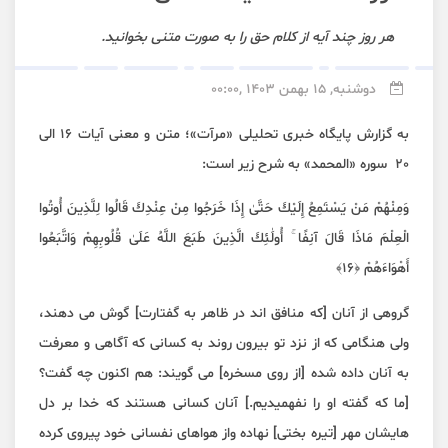
هر روز چند آیه از کلام حق را به صورت متنی بخوانید.
دوشنبه, 15 بهمن 1403 ,00:00
به گزارش پایگاه خبری تحلیلی «مرآت»؛ متن و معنی آیات 16 الی
20 سوره «المحمد» به شرح زیر است:
وَمِنْهُمْ مَنْ يَسْتَمِعُ إِلَيْكَ حَتَّىٰ إِذَا خَرَجُوا مِنْ عِنْدِكَ قَالُوا لِلَّذِينَ أُوتُوا
الْعِلْمَ مَاذَا قَالَ آنِفًا ۚ أُولَٰئِكَ الَّذِينَ طَبَعَ اللَّهُ عَلَىٰ قُلُوبِهِمْ وَاتَّبَعُوا
أَهْوَاءَهُمْ ﴿١٦﴾
گروهی از آنان [که منافق اند در ظاهر به گفتارت] گوش می دهند،
ولی هنگامی که از نزد تو بیرون روند به کسانی که آگاهی و معرفت
به آنان داده شده [از روی مسخره] می گویند: هم اکنون چه گفت؟
[ما که گفته او را نفهمیدیم.] آنان کسانی هستند که خدا بر دل
هایشان مهر [تیره بختی] نهاده واز هواهای نفسانی خود پیروی کرده