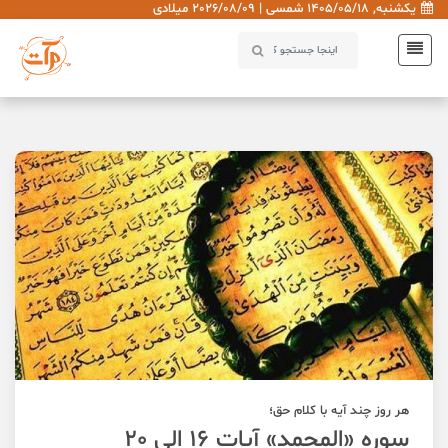
یکشنبه, 1405/05/18 شمسی | 2026/08/09 میلادی
هر روز چند آیه با کلام حق؛
سوره «المحمد» آیات 16 الی 20