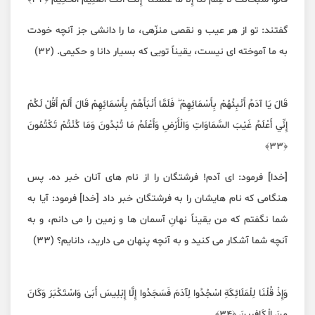
گفتند: تو از هر عیب و نقصی منزّهی، ما را دانشی جز آنچه خودت
به ما آموخته ای نیست، یقیناً تویی که بسیار دانا و حکیمی. (۳۲)
قَالَ يَا آدَمُ أَنْبِئْهُمْ بِأَسْمَائِهِمْ ۖ فَلَمَّا أَنْبَأَهُمْ بِأَسْمَائِهِمْ قَالَ أَلَمْ أَقُلْ لَكُمْ
إِنِّي أَعْلَمُ غَيْبَ السَّمَاوَاتِ وَالْأَرْضِ وَأَعْلَمُ مَا تُبْدُونَ وَمَا كُنْتُمْ تَكْتُمُونَ
﴿٣٣﴾
[خدا] فرمود: ای آدم! فرشتگان را از نام های آنان خبر ده. پس
هنگامی که نام هایشان را به فرشتگان خبر داد [خدا] فرمود: آیا به
شما نگفتم که من یقیناً نهانِ آسمان ها و زمین را می دانم، و به
آنچه شما آشکار می کنید و به آنچه پنهان می دارید، دانایم؟ (۳۳)
وَإِذْ قُلْنَا لِلْمَلَائِكَةِ اسْجُدُوا لِآدَمَ فَسَجَدُوا إِلَّا إِبْلِيسَ أَبَىٰ وَاسْتَكْبَرَ وَكَانَ
مِنَ الْكَافِرِينَ ﴿٣٤﴾