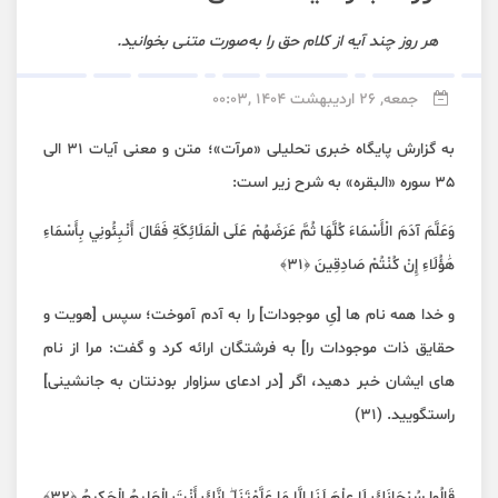
هر روز چند آیه از کلام حق را به‌صورت متنی بخوانید.
جمعه, 26 اردیبهشت 1404 ,00:03
به گزارش پایگاه خبری تحلیلی «مرآت»؛ متن و معنی آیات 31 الی
35 سوره «البقره» به شرح زیر است:
وَعَلَّمَ آدَمَ الْأَسْمَاءَ كُلَّهَا ثُمَّ عَرَضَهُمْ عَلَى الْمَلَائِكَةِ فَقَالَ أَنْبِئُونِي بِأَسْمَاءِ
هَٰؤُلَاءِ إِنْ كُنْتُمْ صَادِقِينَ ﴿٣١﴾
و خدا همه نام ها [یِ موجودات] را به آدم آموخت؛ سپس [هویت و
حقایق ذات موجودات را] به فرشتگان ارائه کرد و گفت: مرا از نام
های ایشان خبر دهید، اگر [در ادعای سزاوار بودنتان به جانشینی]
راستگویید. (۳۱)
قَالُوا سُبْحَانَكَ لَا عِلْمَ لَنَا إِلَّا مَا عَلَّمْتَنَا ۖ إِنَّكَ أَنْتَ الْعَلِيمُ الْحَكِيمُ ﴿٣٢﴾