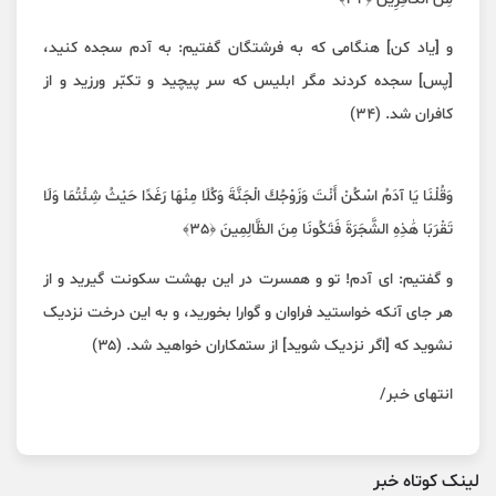
و [یاد کن] هنگامی که به فرشتگان گفتیم: به آدم سجده کنید،
[پس] سجده کردند مگر ابلیس که سر پیچید و تکبّر ورزید و از
کافران شد. (۳۴)
وَقُلْنَا يَا آدَمُ اسْكُنْ أَنْتَ وَزَوْجُكَ الْجَنَّةَ وَكُلَا مِنْهَا رَغَدًا حَيْثُ شِئْتُمَا وَلَا
تَقْرَبَا هَٰذِهِ الشَّجَرَةَ فَتَكُونَا مِنَ الظَّالِمِينَ ﴿٣٥﴾
و گفتیم: ای آدم! تو و همسرت در این بهشت سکونت گیرید و از
هر جای آنکه خواستید فراوان و گوارا بخورید، و به این درخت نزدیک
نشوید که [اگر نزدیک شوید] از ستمکاران خواهید شد. (۳۵)
انتهای خبر/
لینک کوتاه خبر