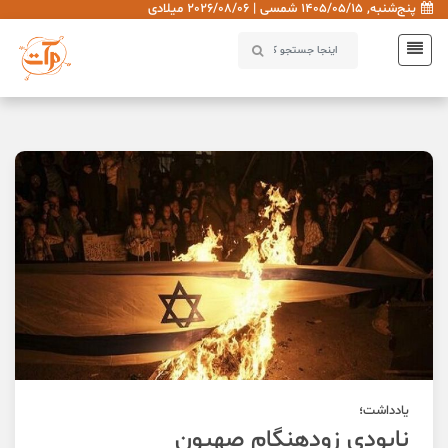
پنج‌شنبه, 1405/05/15 شمسی | 2026/08/06 میلادی
یادداشت؛
نابودی زودهنگام صهیون