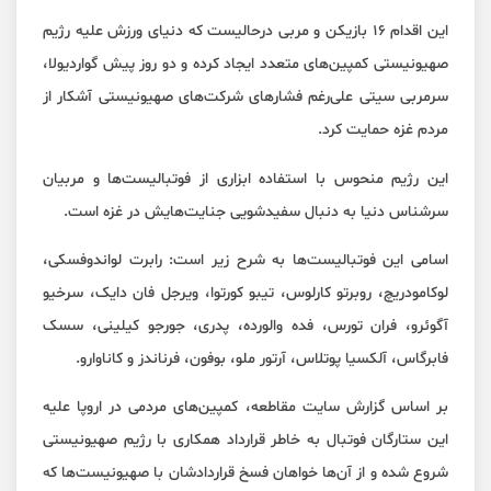
این اقدام ۱۶ بازیکن و‌ مربی درحالیست که دنیای ورزش علیه رژیم
صهیونیستی کمپین‌های متعدد ایجاد کرده و دو روز پیش گواردیولا،
سرمربی سیتی علی‌رغم فشارهای شرکت‌های صهیونیستی آشکار از
مردم غزه حمایت کرد.
این رژیم منحوس با استفاده ابزاری از فوتبالیست‌ها و مربیان
سرشناس دنیا به دنبال سفیدشویی جنایت‌هایش در غزه است.
اسامی این فوتبالیست‌ها به شرح زیر است: رابرت لواندوفسکی،
لوکامودریچ، روبرتو کارلوس، تیبو کورتوا، ویرجل فان دایک، سرخیو
آگوئرو، فران تورس، فده والورده، پدری، جورجو کیلینی، سسک
فابرگاس، آلکسیا پوتلاس، آرتور ملو، بوفون، فرناندز و کاناوارو.
بر اساس گزارش سایت مقاطعه، کمپین‌های مردمی در اروپا علیه
این ستارگان فوتبال به خاطر قرارداد همکاری با رژیم صهیونیستی
شروع شده و از آن‌ها خواهان فسخ قراردادشان با صهیونیست‌ها که