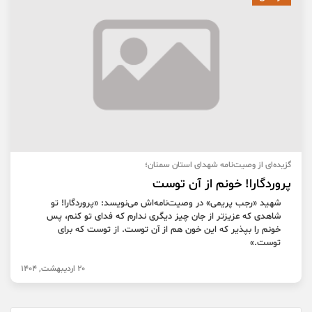
گزیده‌ای از وصیت‌نامه شهدای استان سمنان؛
پروردگارا! خونم از آن توست
شهید «رجب پریمی» در وصیت‌نامه‌اش می‌نویسد: «پروردگارا! تو
شاهدی که عزیزتر از جان چیز دیگری ندارم که فدای تو کنم، پس
خونم را بپذیر که این خون هم از آن توست. از توست که برای
توست.»
20 اردیبهشت, 1404