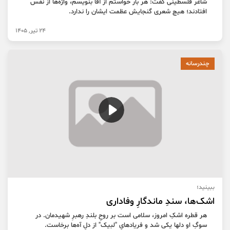
شاعر فلسطینی گفت: هر بار خواستم از آقا بنویسم، واژه‌ها از نفس
افتادند؛ هیچ شعری گنجایش عظمت ایشان را ندارد.
24 تیر, 1405
چندرسانه
ببینید؛
اشک‌ها، سندِ ماندگارِ وفاداری
هر قطره اشکِ امروز، سلامی است بر روحِ بلندِ رهبرِ شهیدمان. در
سوگِ او دلها یکی شد و فریادهایِ "لبیک" از دلِ آه‌ها برخاست.