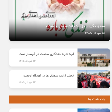
سه زندگی از دل یک اندوه متولد شدند
15 مرداد, 1405
آب؛ شرط ماندگاری صنعت در گرمسار است
14 مرداد, 1405
تجلی ارادت سمنانی‌ها در آوردگاه اربعین
13 مرداد, 1405
یادداشت ها