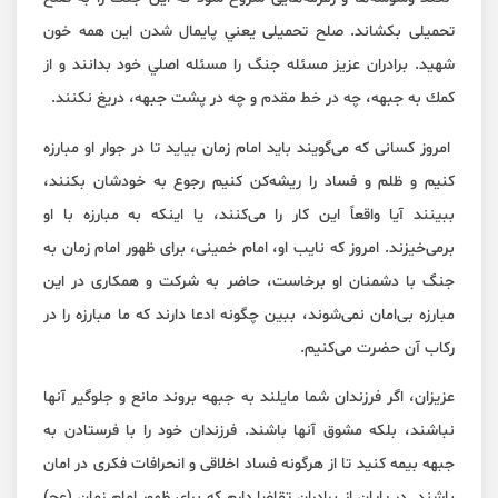
تحميلی بكشاند. صلح تحميلی يعني پايمال شدن اين همه خون
شهيد. برادران عزيز مسئله جنگ را مسئله اصلي خود بدانند و از
كمك به جبهه، چه در خط مقدم و چه در پشت جبهه، دريغ نكنند.
امروز كسانی كه می‌گويند بايد امام زمان بيايد تا در جوار او مبارزه
كنيم و ظلم و فساد را ريشه‌كن كنيم رجوع به خودشان بكنند،
ببينند آيا واقعاً اين كار را می‌كنند، يا اينكه به مبارزه با او
برمی‌خيزند. امروز كه نايب او، امام خمينی، برای ظهور امام زمان به
جنگ با دشمنان او برخاست، حاضر به شركت و همكاری در اين
مبارزه بی‌امان نمی‌شوند، ببين چگونه ادعا دارند كه ما مبارزه را در
ركاب آن حضرت می‌كنيم.
عزيزان، اگر فرزندان شما مايلند به جبهه بروند مانع و جلوگير آنها
نباشند، بلكه مشوق آنها باشند. فرزندان خود را با فرستادن به
جبهه بيمه كنيد تا از هرگونه فساد اخلاقی و انحرافات فكری در امان
باشند. در پايان از برادران تقاضا دارم كه برای ظهور امام زمان (عج)