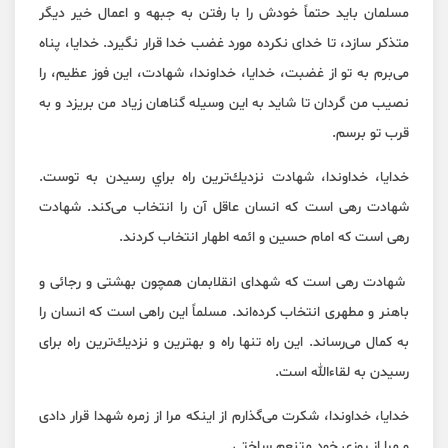
مسلمان بايد حتماً خودش را با رفتن به جبهه و اعمال خير ديگر
متذكر سازد، تا خدای نكرده مورد غضب خدا قرار نگيرد. خدايا، پناه
می‌برم به تو از غضبت، خدايا، خداوندا، شهادت، اين فوز عظيم، را
نصيب من گردان تا شايد به اين وسيله گناهان زياد من بريزد و به
قرب تو برسم.
خدايا، خداوندا، شهادت نزديك‌ترين راه براي رسيدن به توست.
شهادت رهی است كه انسان عاقل آن را انتخاب می‌كند. شهادت
رهی است كه امام حسين و ائمه اطهار انتخاب كردند.
شهادت رهی است كه شهدای انقلابمان همچون بهشتی و رجائی و
باهنر و مطهری انتخاب كرده‌اند. مسلماً اين راهی است كه انسان را
به كمال می‌رساند. اين راه تنها راه و بهترين و نزديك‌ترين راه برای
رسيدن به لقاءالله است.
خدايا، خداوندا، شكرت می‌گذارم از اينكه مرا از زمره شهدا قرار دادی
و مرا از روزی خود متنعم ساختی.