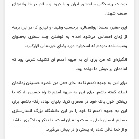
توحيد، رزمندگان سلحشور ايران و با درود و سلام بر خانواده‌های
معظم شهدا.
اين حقير، محمد ابوالمعالی، برحسب وظيفه و نيازی كه در اين برهه
از زمان احساس می‌شود اقدام به نوشتن چند سطری به‌عنوان
وصيت‌نامه نمودم كه اميدوارم مورد رضاي حق‌تعالی قرارگيرد.
انگيزه‌ای كه من برای آن به جبهه آمدم آن تكليف شرعی بود كه
اماممان بر دوش ما نهاده بود.
برای اين به جبهه آمدم تا به ندای «هل من ناصر» حسينن زمانمان
لبيك گفته باشم. برای اين به جبهه آمدم تا راه حسين را، كه با
ريختن خون پاك خود در صحرای كربلا بنيان نهاد، رفته باشم. برای
اين به جبهه آمدم تا خود را در اين دانشگاه بزرگ انسان‌سازی
بسازم. انسان خيلی سست و لغزان است، تا تذكر و يادآوری نباشد
و از خدا غافل شده راه پستی را در پيش می‌گيرد.