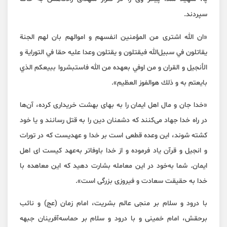
سپردند.
«ان الله اشتری من المؤمنين انفسهم و اموالهم بان لهم الجنة
يقاتلون في سبيل‌الله فيقتلون و يقتلون وعدا عليه حقا في التوراية و
الأنجيل و القران و من اوفي بعهده من الله فاستبشروا ببيعكم الذي
بايعتم به و ذلك هوالفوز العظيم».
«خدا جان و مال اهل ايمان را به بهای بهشت خريداری كرده، آن‌ها
در راه خدا جهاد می‌كنند كه دشمنان دين را به قتل رسانند و يا خود
كشته شوند، اين وعده قطعی است بر خدا و عهديست كه در تورات
و انجيل و قرآن ياد فرموده و از خدا باوفاتر به‌عهد كيست ای اهل
ايمان. شما به‌خود در اين معامله بشارت دهيد كه اين معاهده با
خدا به حقيقت سعادت و فيروزی بزرگی است».
با درود و سلام بر منجی عالم بشريت، امام زمان (عج) و نائب
برحقش، امام خمینی و با درود و سلام بر حماسه‌آفرينان جبهه