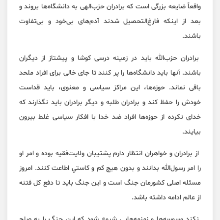
واقعاً ضايعه بزرگی است كه برادران حزب‌الهی به دانشگاه‌ها بروند و
بعد از اينكه فارغ‌التحصيل شدند آدم‌های بی‌خود و بی‌تفاوت
باشند.
برادران حزب‌الله بايد در زمينه درسی كوشا و پيشتاز از ديگران
باشند. آنها بايد دانشگاه‌ها را پر كنند تا جای خالی برای افراد ملحد
باقی نماند. حوزه‌ها، اين مراكز سياسی و معنوی، بايد قداست
خودش را حفظ كند و برادران طلبه و ديگر برادران بايد نگذارند كه
خدای نكرده از حوزه‌ها افراد ضد خدا با افكار سياسی غلط بيرون
بيايند.
از برادران و خواهران انتظار دارم پشتيبان‌ ولايت‌فقيه بوده و امر او
را امر رسول‌الله بدانند و بدون هيچ ‌كم‌ و‌ كاستي اطاعت كنند. امروز
مسئله اصلی كشورمان جنگ است و اين جنگ بايد تا دفع كل فتنه
از عالم ادامه داشته باشد.
نكند وسوسه‌ها و زمزمه‌هايی شروع شود كه اين جنگ را به صلح