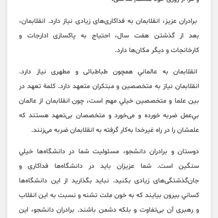
برادران عزيز، انقلابمان به فداكاری‌های زيادی نياز دارد. انقلابمان،
بعد از گذشتن هفت سال، احتياج به پاكسازی ادار‌جات و
كارخانجات و ديگر مكان‌ها دارد.
انقلابمان به عالماني همچون طباطبائی و مطهری نياز دارد.
انقلابمان نياز به متخصصين و مبتكران متعهد دارد. كلمة تعهد در
بين علما و متخصصين خيلي مهم است، چون انقلابمان از عالمان
بي‌عمل ضربه خورده و می‌خورد و متخصصان بی‌تعهد هستند كه
علمشان را در راه غيرخدا به‌كار گرفته به انقلابمان ضربه می‌زنند.
دوستان و برادران دانشجو، مسئوليت شما در دانشگاه‌ها خيلي
سنگين است. شما عزيزان بايد در دانشگاه‌ها فداكاری و
جان‌گذشتگی‌های زيادی بكنيد. نبايد بگذاريد از اين دانشگاه‌ها
كساني بيرون بيايند كه به خون ملت تشنه و نسبت به اين انقلاب
و رهبری آن بی‌تفاوت و بلكه دشمن باشند. برادران دانشجو، اين