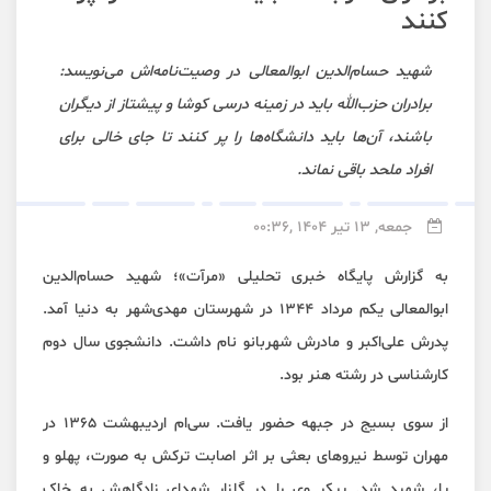
کنند
شهید حسام‌الدین ابوالمعالی در وصیت‌نامه‌اش می‌نویسد:
برادران حزب‌الله بايد در زمينه درسی كوشا و پيشتاز از ديگران
باشند، آن‌ها بايد دانشگاه‌ها را پر كنند تا جای خالی برای
افراد ملحد باقی نماند.
جمعه, 13 تیر 1404 ,00:36
به گزارش پایگاه خبری تحلیلی «مرآت»؛ شهید حسام‌الدین
ابوالمعالی یکم مرداد ۱۳۴۴ در شهرستان مهدی‌شهر به دنیا آمد.
پدرش علی‌اکبر و مادرش شهربانو نام داشت. دانشجوی سال دوم
کارشناسی در رشته هنر بود.
از سوی بسیج در جبهه حضور یافت. سی‌ام اردیبهشت ۱۳۶۵ در
مهران توسط نیرو‌های بعثی بر اثر اصابت ترکش به صورت، پهلو و
پا، شهید شد. پیکر وی را در گلزار شهدای زادگاهش به خاک