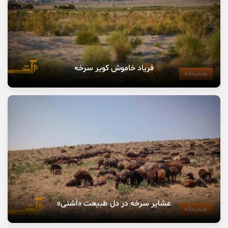
فریاد خاموش کویر سرخه
چندرسانه
عشایر سرخه در دل طبیعت «اَشنی»
چندرسانه