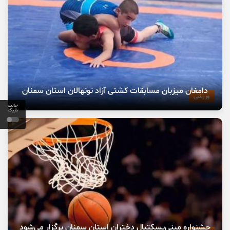
دامغان میزبان مسابقات کشتی آزاد نونهالان استان سمنان
ورزشی
حالت
تاریک
جشنواره مینی‌بسکتبال دختران استان سمنان برگزار می‌شود