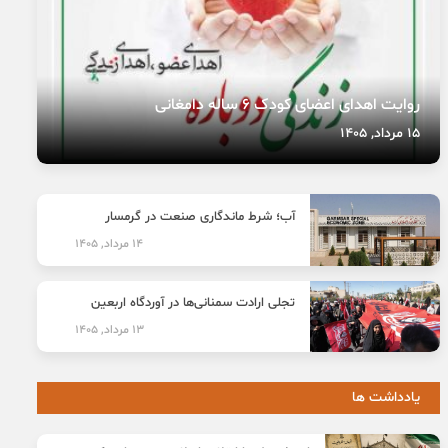
روایت اهدای اعضای کودک ۶ ساله دامغانی
15 مرداد, 1405
آب؛ شرط ماندگاری صنعت در گرمسار
14 مرداد, 1405
تجلی ارادت سمنانی‌ها در آوردگاه اربعین
13 مرداد, 1405
یادداشت ها