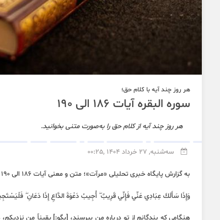
هر روز چند آیه با کلام حق؛
سوره البقره آیات 186 الی 190
هر روز چند آیه از کلام حق را به‌صورت متنی بخوانید.
سه‌شنبه, 27 خرداد 1404 ,00:25
به گزارش پایگاه خبری تحلیلی «مرآت»؛ متن و معنی آیات 186 الی 190 سوره «البقره» به شرح زیر است:
وَإِذَا سَأَلَكَ عِبَادِي عَنِّي فَإِنِّي قَرِيبٌ ۖ أُجِيبُ دَعْوَةَ الدَّاعِ إِذَا دَعَانِ ۖ فَلْيَسْتَجِيبُ
هنگامی که بندگانم از تو درباره من بپرسند، [بگو:] یقیناً من نزدیکم، 