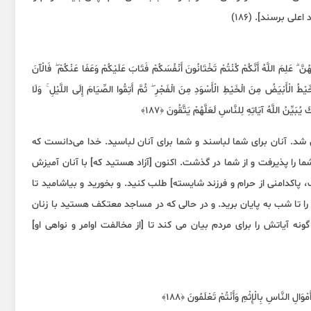
لی برسند]. (۱۸۶)
ُنَّ ۗ عَلِمَ اللَّهُ أَنَّكُمْ كُنْتُمْ تَخْتَانُونَ أَنْفُسَكُمْ فَتَابَ عَلَيْكُمْ وَعَفَا عَنْكُمْ ۖ فَالْآنَ
يْطُ الْأَبْيَضُ مِنَ الْخَيْطِ الْأَسْوَدِ مِنَ الْفَجْرِ ۖ ثُمَّ أَتِمُّوا الصِّيَامَ إِلَى اللَّيْلِ ۚ وَلَا
بَيِّنُ اللَّهُ آيَاتِهِ لِلنَّاسِ لَعَلَّهُمْ يَتَّقُونَ ﴿١٨٧﴾
 شد. آنان برای شما لباسند و شما برای آنان لباسید. خدا می‌دانست که
ا را پذیرفت و از شما در گذشت. اکنون [آزاد هستید که] با آنان آمیزش
ب، پاکدامنی از حرام و فرزند شایسته] طلب کنید. و بخورید و بیاشامید تا
 تا شب به پایان برید. و در حالی که در مساجد معتکف هستید با زنان
ه آیاتش را برای مردم بیان می کند تا [از مخالفت اوامر و نواهی او]
مْوَالِ النَّاسِ بِالْإِثْمِ وَأَنْتُمْ تَعْلَمُونَ ﴿١٨٨﴾