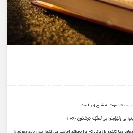
وا لِي وَلْيُؤْمِنُوا بِي لَعَلَّهُمْ يَرْشُدُونَ ﴿١٨٦﴾
دعای دعا کننده را زمانی که مرا بخواند اجابت می کنم؛ پس باید دعوتم را