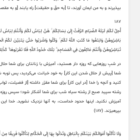
بپذیرند و به من ایمان آورند، تا [به حقّ و حقیقت] راه یابند [و به مقصد اع
187
أُحِلَّ لَكُمْ لَيْلَةَ الصِّيَامِ الرَّفَثُ إِلَىٰ نِسَائِكُمْ ۚ هُنَّ لِبَاسٌ لَكُمْ وَأَنْتُمْ لِبَاسٌ لَه
بَاشِرُوهُنَّ وَابْتَغُوا مَا كَتَبَ اللَّهُ لَكُمْ ۚ وَكُلُوا وَاشْرَبُوا حَتَّىٰ يَتَبَيَّنَ لَكُمُ الْخَ
تُبَاشِرُوهُنَّ وَأَنْتُمْ عَاكِفُونَ فِي الْمَسَاجِدِ ۗ تِلْكَ حُدُودُ اللَّهِ فَلَا تَقْرَبُوهَا ۗ كَذَٰلِكَ يُ
در شبِ روزهایی که روزه دار هستید، آمیزش با زنانتان برای شما حلال
شما [پیش از حلال شدن این کار] به خود خیانت می‌کردید، پس توبه شم
کنید و آنچه را خدا [در این کار] برای شما مقرّر داشته [از فضیلت، ثوا
رشته سپید صبح از رشته سیاه شب برای شما آشکار شود؛ سپس روزه را
آمیزش نکنید. اینها حدود خداست، به آنها نزدیک نشوید. خدا این گون
بپرهیزند. (۱۸۷)
وَلَا تَأْكُلُوا أَمْوَالَكُمْ بَيْنَكُمْ بِالْبَاطِلِ وَتُدْلُوا بِهَا إِلَى الْحُكَّامِ لِتَأْكُلُوا فَرِيقًا مِنْ أَ