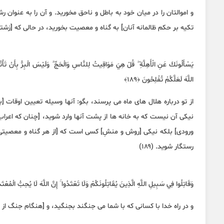
و اموالتان را در میان خود به باطل و ناحق مخورید. و آن را به عنوان ر
تکیه بر حکم ظالمانه آنان] به گناه و معصیت بخورید، در حالی که [زشتیِ کار
يَسْأَلُونَكَ عَنِ الْأَهِلَّةِ ۖ قُلْ هِيَ مَوَاقِيتُ لِلنَّاسِ وَالْحَجِّ ۗ وَلَيْسَ الْبِرُّ بِأَنْ تَأْتُوا
اللَّهَ لَعَلَّكُمْ تُفْلِحُونَ ﴿١٨٩﴾
از تو درباره هلال های ماه می پرسند، بگو: آنها وسیله تعیین اوقات [
نیکی آن نیست که به خانه ها از پشت آنها وارد شوید، [چنان که اعراب
ورودی] بلکه نیکی [روش و منشِ] کسی است که [از هر گناه و معصیتی] می 
رستگار شوید. (۱۸۹)
وَقَاتِلُوا فِي سَبِيلِ اللَّهِ الَّذِينَ يُقَاتِلُونَكُمْ وَلَا تَعْتَدُوا ۚ إِنَّ اللَّهَ لَا يُحِبُّ الْمُعْتَدِ
و در راه خدا با کسانی که با شما می جنگند بجنگید، و [هنگام جنگ از حدود