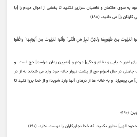
شوه به سوی حاکمان و قاضیان سرازیر نکنید تا بخشی از اموال مردم را [با
تان را] می دانید. (۱۸۸)
 الْبُيُوتَ مِنْ ظُهُورِهَا وَلَٰكِنَّ الْبِرَّ مَنِ اتَّقَىٰ ۗ وَأْتُوا الْبُيُوتَ مِنْ أَبْوَابِهَا ۚ وَاتَّقُوا
برای امور دنیایی و نظام زندگی] مردم و [تعیین زمان مراسم] حج است. و
 جاهلی در حال احرام حج از پشت دیوار خانه خود وارد می شدند نه از در
پرهیزد. و به خانه ها از درهای آنها وارد شوید؛ و از خدا پروا کنید تا
ينَ ﴿١٩٠﴾
 الهی] تجاوز نکنید، که خدا تجاوزکاران را دوست ندارد. (۱۹۰)