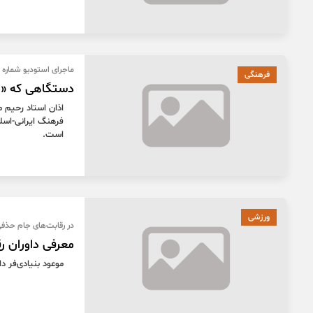
ماجرای استودیو شمار
فرهنگی
دستگاهی که «مو
اذان استاد رحیم م
فرهنگ ایرانی-اسلا
است.
ورزشی
در رقابت‌های جام حذفی
معرفی داوران ر
موعود بنیادی‌فر د