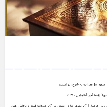
َا ۚ وَنِعْمَ أَجْرُ الْعَامِلِينَ ﴿١٣٦﴾
یرِ [درختانِ] آن نهرها جاری است، در آن جاودانه اند؛ و پاداش عمل