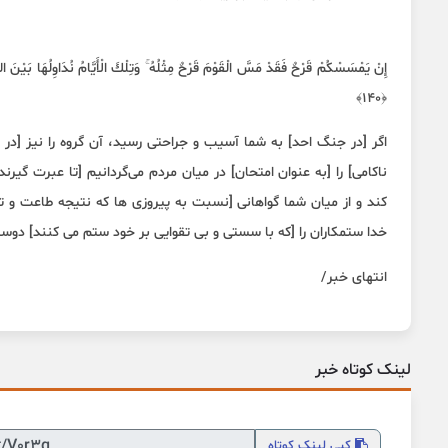
إِنْ يَمْسَسْكُمْ قَرْحٌ فَقَدْ مَسَّ الْقَوْمَ قَرْحٌ مِثْلُهُ ۚ وَتِلْكَ الْأَيَّامُ نُدَاوِلُهَا بَيْنَ الن
﴿١٤٠﴾
اگر [در جنگ احد] به شما آسیب و جراحتی رسید، آن گروه را نیز [در 
ناکامی] را [به عنوان امتحان] در میان مردم می‌گردانیم [تا عبرت گی
کند و از میان شما گواهانی [نسبت به پیروزی ها که نتیجه طاعت و
خدا ستمکاران را [که با سستی و بی تقوایی بر خود ستم می کنند] دوست ندا
انتهای خبر/
لینک کوتاه خبر
کپی
لینک کوتاه