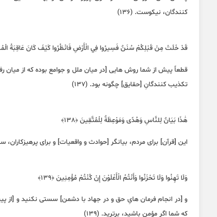
کنندگان، نیکوست. (۱۳۶)
قَدْ خَلَتْ مِنْ قَبْلِكُمْ سُنَنٌ فَسِيرُوا فِي الْأَرْضِ فَانْظُرُوا كَيْفَ كَانَ عَاقِبَةُ الْمُكَذِ
قطعاً پیش از شما روش هایی [در میان ملل و جوامع بوده که از میان ر
تکذیب کنندگانِ [حقایق] چگونه بود. (۱۳۷)
هَٰذَا بَيَانٌ لِلنَّاسِ وَهُدًى وَمَوْعِظَةٌ لِلْمُتَّقِينَ ﴿١٣٨﴾
این [قرآن] برای مردم، بیانگر [حوادث و واقعیات] و برای پرهیزکاران، سرا
وَلَا تَهِنُوا وَلَا تَحْزَنُوا وَأَنْتُمُ الْأَعْلَوْنَ إِنْ كُنْتُمْ مُؤْمِنِينَ ﴿١٣٩﴾
و [در انجام فرمان هایِ حق و در جهاد با دشمن] سستی نکنید و [از
که شما اگر مؤمن باشید، برترید. (۱۳۹)