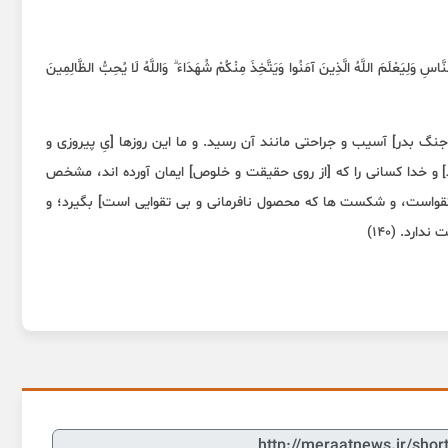
َّاسِ وَلِيَعْلَمَ اللَّهُ الَّذِينَ آمَنُوا وَيَتَّخِذَ مِنْكُمْ شُهَدَاءَ ۗ وَاللَّهُ لَا يُحِبُّ الظَّالِمِينَ
جنگ بدر] آسیب و جراحتی مانند آن رسید. و ما این روزها [یِ پیروزی و
رند] و خدا کسانی را که [از روی حقیقت و خلوص] ایمان آورده اند، مشخص
 تقواست، و شکست ها که محصول نافرمانی و بی تقوایی است] بگیرد؛ و
رد. (۱۴۰)