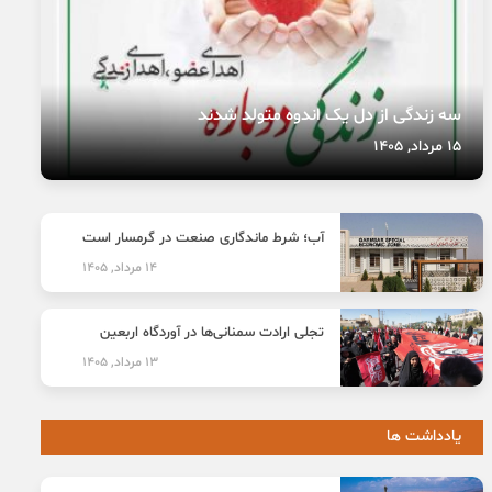
سه زندگی از دل یک اندوه متولد شدند
15 مرداد, 1405
آب؛ شرط ماندگاری صنعت در گرمسار است
14 مرداد, 1405
تجلی ارادت سمنانی‌ها در آوردگاه اربعین
13 مرداد, 1405
یادداشت ها