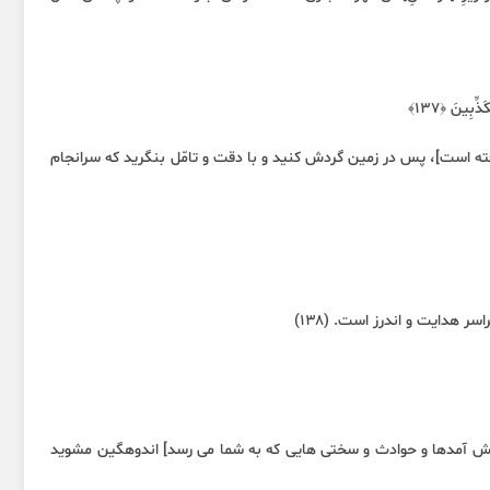
ّبِينَ ﴿١٣٧﴾
فته است]، پس در زمین گردش کنید و با دقت و تامّل بنگرید که سرانجام
سر هدایت و اندرز است. (۱۳۸)
 پیش آمدها و حوادث و سختی هایی که به شما می رسد] اندوهگین مشوید