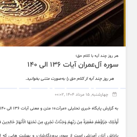
هر روز چند آیه با کلام حق؛
سوره آل‌عمران آیات 136 الی 140
هر روز چند آیه از کلام حق را به‌صورت متنی بخوانید.
چهارشنبه, 15 مرداد 1404 ,00:02
به گزارش پایگاه خبری تحلیلی «مرآت»؛ متن و معنی آیات 136 الی 140 سوره «آل‌عمران» به شرح زیر است:
أُولَٰئِكَ جَزَاؤُهُمْ مَغْفِرَةٌ مِنْ رَبِّهِمْ وَجَنَّاتٌ تَجْرِي مِنْ تَحْتِهَا الْأَنْهَارُ خَالِدِينَ فِيه
پاداش آنان آمرزشی است از سوی پروردگارشان، و بهشت هایی که از ز