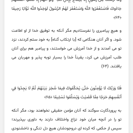
جَاءُوكَ فَاسْتَغْفَرُوا اللَّهَ وَاسْتَغْفَرَ لَهُمُ الرَّسُولُ لَوَجَدُوا اللَّهَ تَوَّابًا رَحِيمًا
﴿٦٤﴾
و هیچ پیامبری را نفرستادیم مگر آنکه به توفیق خدا از او اطاعت
شود. و اگر آنان هنگامی که [با ارتکاب گناه] به خود ستم کردند، نزد
تو می آمدند و از خدا آمرزش می خواستند، و پیامبر هم برای آنان
طلب آمرزش می کرد، یقیناً خدا را بسیار توبه پذیر و مهربان می
یافتند. (۶۴)
فَلَا وَرَبِّكَ لَا يُؤْمِنُونَ حَتَّىٰ يُحَكِّمُوكَ فِيمَا شَجَرَ بَيْنَهُمْ ثُمَّ لَا يَجِدُوا فِي
أَنْفُسِهِمْ حَرَجًا مِمَّا قَضَيْتَ وَيُسَلِّمُوا تَسْلِيمًا ﴿٦٥﴾
به پروردگارت سوگند که آنان مؤمن حقیقی نخواهند بود، مگر آنکه
تو را در آنچه میان خود نزاع واختلاف دارند به داوری بپذیرند؛
سپس از حکمی که کرده ای دروجودشان هیچ دل تنگی و ناخشنودی