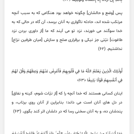
پس [وضع و حالشان] چگونه خواهد بود هنگامی که به سبب آنچه
مرتکب شده اند، حادثه ناگواری به آنان برسد، آن گاه در حالی که به
خدا سوگند می خورند، نزد تو می آیند که ما [از داوری بردن نزد
طاغوت] نیّتی جز نیکی و برقراری صلح و سازش [میان طرفین نزاع]
نداشتیم. (۶۲)
أُولَٰئِكَ الَّذِينَ يَعْلَمُ اللَّهُ مَا فِي قُلُوبِهِمْ فَأَعْرِضْ عَنْهُمْ وَعِظْهُمْ وَقُلْ لَهُمْ
فِي أَنْفُسِهِمْ قَوْلًا بَلِيغًا ﴿٦٣﴾
اینان کسانی هستند که خدا آنچه را که [از نیّات شوم، کینه و نفاق]
در دل های آنان است می داند؛ بنابراین از آنان روی برتاب، و
پندشان ده، و به آنان سخنی رسا که در دلشان اثر کند بگوی. (۶۳)
وَمَا أَرْسَلْنَا مِنْ رَسُولٍ إِلَّا لِيُطَاعَ بِإِذْنِ اللَّهِ ۚ وَلَوْ أَنَّهُمْ إِذْ ظَلَمُوا أَنْفُسَهُمْ