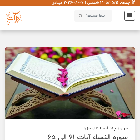
جمعه, 1405/05/16 شمسی | 2026/08/07 میلادی
هر روز چند آیه با کلام حق؛
سوره النساء آیات 61 الی 65