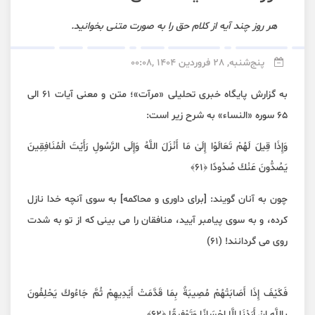
هر روز چند آیه از کلام حق را به صورت متنی بخوانید.
پنج‌شنبه, 28 فروردین 1404 ,00:08
به گزارش پایگاه خبری تحلیلی «مرآت»؛ متن و معنی آیات 61 الی
65 سوره «النساء» به شرح زیر است:
وَإِذَا قِيلَ لَهُمْ تَعَالَوْا إِلَىٰ مَا أَنْزَلَ اللَّهُ وَإِلَى الرَّسُولِ رَأَيْتَ الْمُنَافِقِينَ
يَصُدُّونَ عَنْكَ صُدُودًا ﴿٦١﴾
چون به آنان گویند: [برای داوری و محاکمه] به سوی آنچه خدا نازل
کرده، و به سوی پیامبر آیید، منافقان را می بینی که از تو به شدت
روی می گردانند! (۶۱)
فَكَيْفَ إِذَا أَصَابَتْهُمْ مُصِيبَةٌ بِمَا قَدَّمَتْ أَيْدِيهِمْ ثُمَّ جَاءُوكَ يَحْلِفُونَ
بِاللَّهِ إِنْ أَرَدْنَا إِلَّا إِحْسَانًا وَتَوْفِيقًا ﴿٦٢﴾