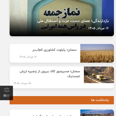
بازدارندگی؛ عصای دست عزت و استقلال ملی
16 مرداد, 1405
سمنان؛ پایلوت کشاورزی کم‌آب‌بر
16 مرداد, 1405
سمنان؛ مسیرعبور کالا، بیرون از زنجیره ارزش
لجستیک
15 مرداد, 1405
حالت
تاریک
یادداشت ها